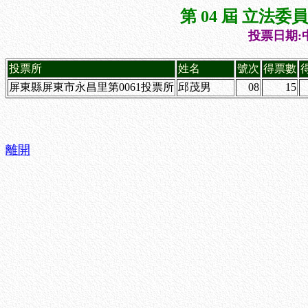
第 04 屆 立法
投票日期:中
投票所
姓名
號次
得票數
屏東縣屏東市永昌里第0061投票所
邱茂男
08
15
離開