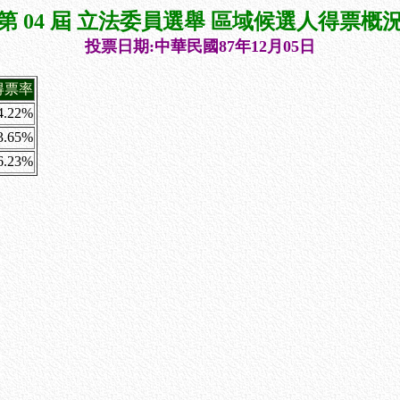
第 04 屆 立法委員選舉 區域候選人得票概
投票日期:中華民國87年12月05日
得票率
4.22%
3.65%
6.23%