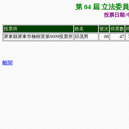
第 04 屆 立法
投票日期:中
投票所
姓名
號次
得票數
屏東縣屏東市楠樹里第0009投票所
邱茂男
08
47
離開