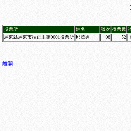
投票所
姓名
號次
得票數
屏東縣屏東市端正里第0001投票所
邱茂男
08
52
離開