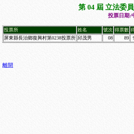
第 04 屆 立法
投票日期:中
投票所
姓名
號次
得票數
屏東縣長治鄉復興村第0238投票所
邱茂男
08
89
離開