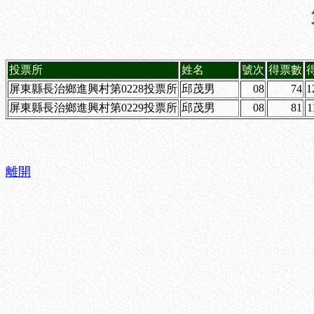
投票所
姓名
號次
得票數
屏東縣長治鄉進興村第0228投票所
邱茂男
08
74
1
屏東縣長治鄉進興村第0229投票所
邱茂男
08
81
1
離開