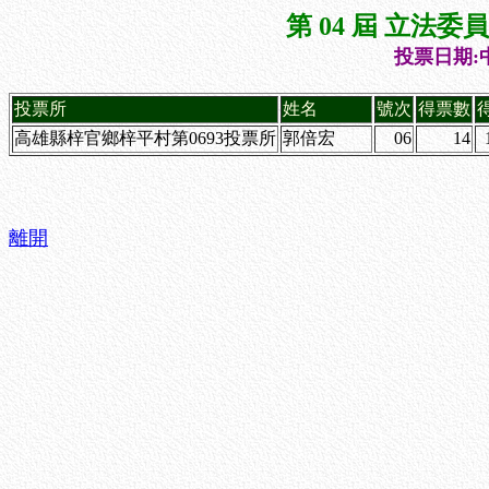
第 04 屆 立法
投票日期:中
投票所
姓名
號次
得票數
高雄縣梓官鄉梓平村第0693投票所
郭倍宏
06
14
離開