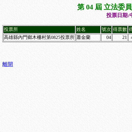
第 04 屆 立法
投票日期:中
投票所
姓名
號次
得票數
高雄縣內門鄉木柵村第0825投票所
蕭金蘭
04
21
離開