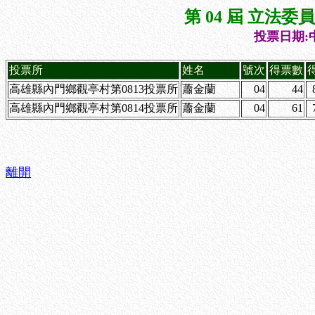
第 04 屆 立法
投票日期:中
投票所
姓名
號次
得票數
高雄縣內門鄉觀亭村第0813投票所
蕭金蘭
04
44
高雄縣內門鄉觀亭村第0814投票所
蕭金蘭
04
61
離開