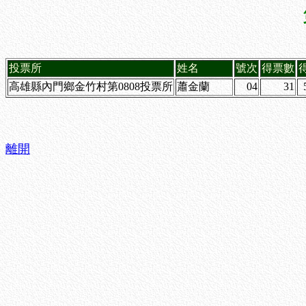
投票所
姓名
號次
得票數
高雄縣內門鄉金竹村第0808投票所
蕭金蘭
04
31
離開