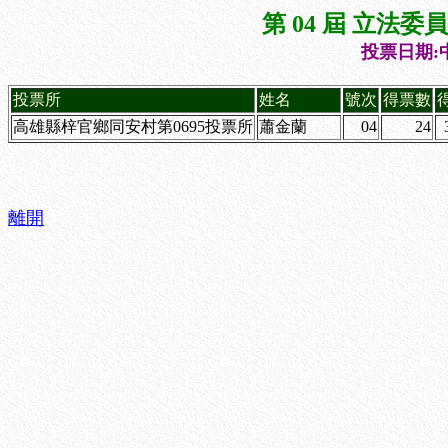
第 04 屆 立法
投票日期:中
投票所
姓名
號次
得票數
高雄縣梓官鄉同安村第0695投票所
蕭金蘭
04
24
離開