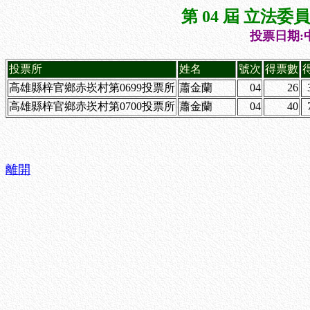
第 04 屆 立法
投票日期:中
投票所
姓名
號次
得票數
高雄縣梓官鄉赤崁村第0699投票所
蕭金蘭
04
26
高雄縣梓官鄉赤崁村第0700投票所
蕭金蘭
04
40
離開