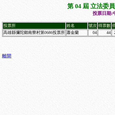
第 04 屆 立法
投票日期:中
投票所
姓名
號次
得票數
高雄縣彌陀鄉南寮村第0686投票所
蕭金蘭
04
44
離開