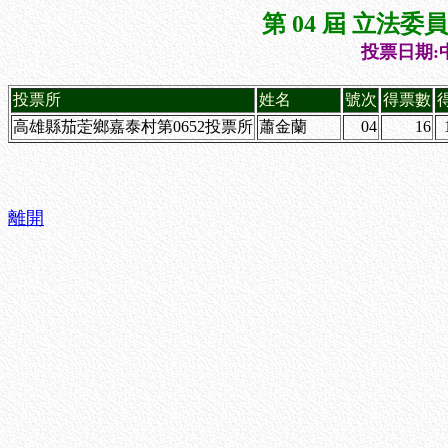
第 04 屆 立法
投票日期:中
投票所
姓名
號次
得票數
高雄縣茄萣鄉嘉泰村第0652投票所
蕭金蘭
04
16
離開