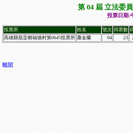
第 04 屆 立法
投票日期:中
投票所
姓名
號次
得票數
高雄縣茄萣鄉福德村第0645投票所
蕭金蘭
04
23
離開