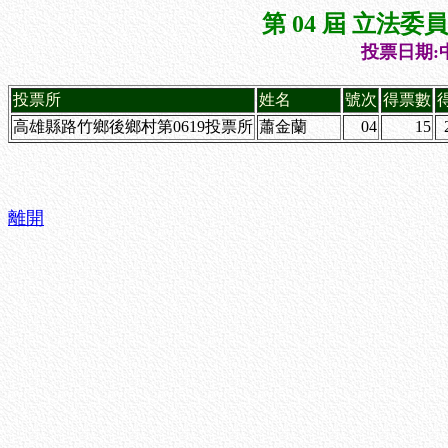
第 04 屆 立法
投票日期:中
投票所
姓名
號次
得票數
高雄縣路竹鄉後鄉村第0619投票所
蕭金蘭
04
15
離開