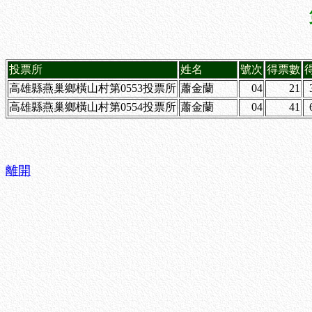
投票所
姓名
號次
得票數
高雄縣燕巢鄉橫山村第0553投票所
蕭金蘭
04
21
高雄縣燕巢鄉橫山村第0554投票所
蕭金蘭
04
41
離開