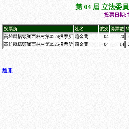
第 04 屆 立法
投票日期:中
投票所
姓名
號次
得票數
高雄縣橋頭鄉西林村第0524投票所
蕭金蘭
04
20
高雄縣橋頭鄉西林村第0525投票所
蕭金蘭
04
14
離開