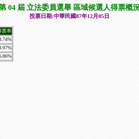
第 04 屆 立法委員選舉 區域候選人得票概
投票日期:中華民國87年12月05日
得票率
8.74%
8.97%
6.86%