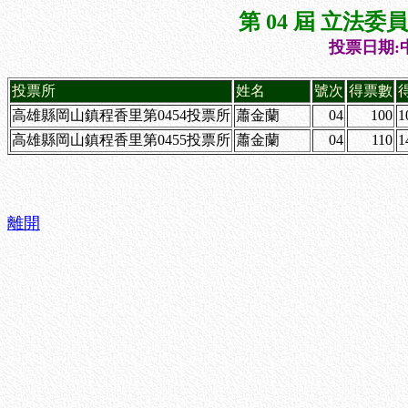
第 04 屆 立法
投票日期:中
投票所
姓名
號次
得票數
高雄縣岡山鎮程香里第0454投票所
蕭金蘭
04
100
1
高雄縣岡山鎮程香里第0455投票所
蕭金蘭
04
110
1
離開