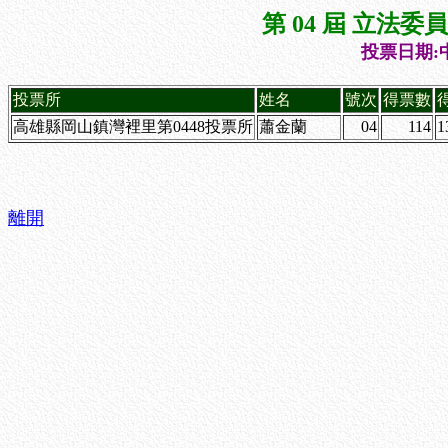
第 04 屆 立法
投票日期:中
投票所
姓名
號次
得票數
高雄縣岡山鎮灣裡里第0448投票所
蕭金蘭
04
114
1
離開