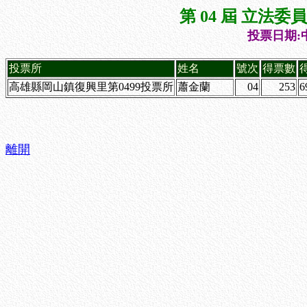
第 04 屆 立法
投票日期:中
投票所
姓名
號次
得票數
高雄縣岡山鎮復興里第0499投票所
蕭金蘭
04
253
6
離開