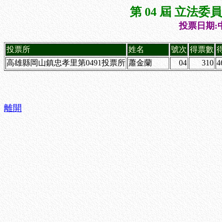
第 04 屆 立法
投票日期:中
投票所
姓名
號次
得票數
高雄縣岡山鎮忠孝里第0491投票所
蕭金蘭
04
310
4
離開