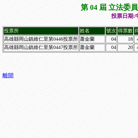
第 04 屆 立法
投票日期:中
投票所
姓名
號次
得票數
高雄縣岡山鎮維仁里第0446投票所
蕭金蘭
04
18
高雄縣岡山鎮維仁里第0447投票所
蕭金蘭
04
20
離開