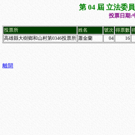
第 04 屆 立法
投票日期:中
投票所
姓名
號次
得票數
高雄縣大樹鄉和山村第0346投票所
蕭金蘭
04
16
離開