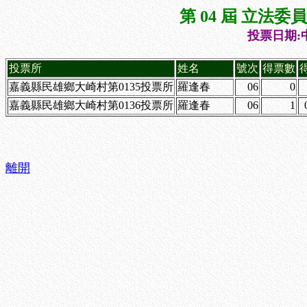
第 04 屆 立法
投票日期:中
投票所
姓名
號次
得票數
嘉義縣民雄鄉大崎村第0135投票所
羅逢春
06
0
嘉義縣民雄鄉大崎村第0136投票所
羅逢春
06
1
離開