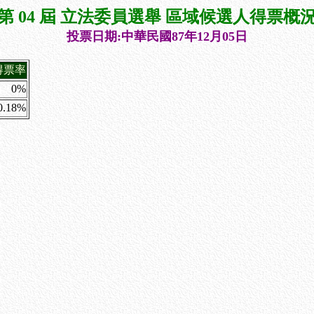
第 04 屆 立法委員選舉 區域候選人得票概
投票日期:中華民國87年12月05日
得票率
0%
0.18%