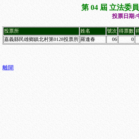
第 04 屆 立法
投票日期:中
投票所
姓名
號次
得票數
嘉義縣民雄鄉鎮北村第0128投票所
羅逢春
06
0
離開