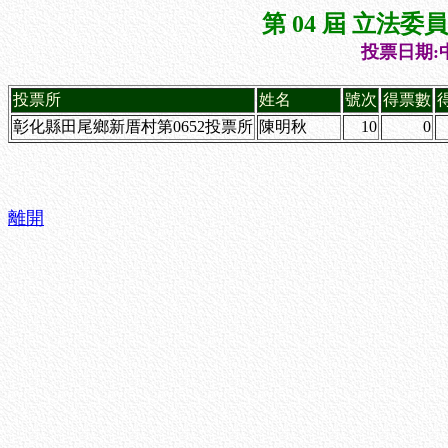
第 04 屆 立法
投票日期:中
投票所
姓名
號次
得票數
彰化縣田尾鄉新厝村第0652投票所
陳明秋
10
0
離開