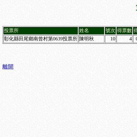
投票所
姓名
號次
得票數
彰化縣田尾鄉南曾村第0639投票所
陳明秋
10
4
離開