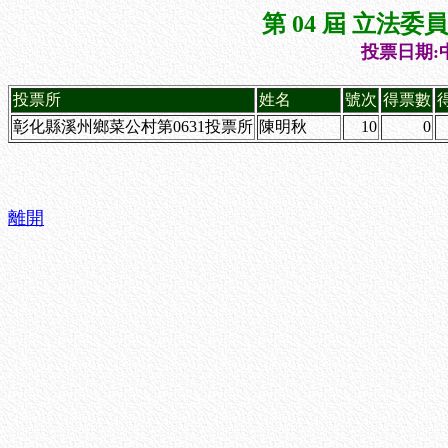
第 04 屆 立法
投票日期:中
投票所
姓名
號次
得票數
彰化縣溪州鄉菜公村第0631投票所
陳明秋
10
0
離開