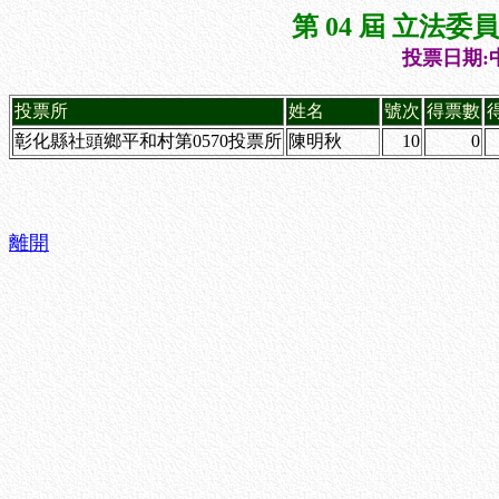
第 04 屆 立法
投票日期:中
投票所
姓名
號次
得票數
彰化縣社頭鄉平和村第0570投票所
陳明秋
10
0
離開