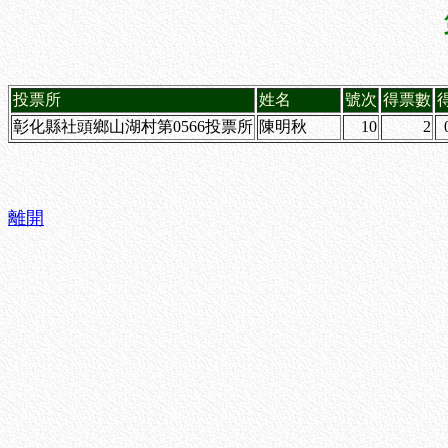
投票所
姓名
號次
得票數
彰化縣社頭鄉山湖村第0566投票所
陳明秋
10
2
離開