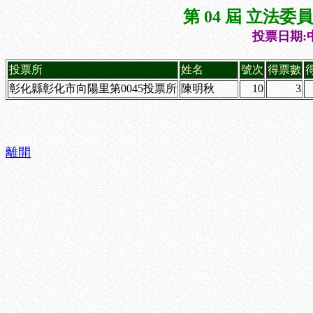
第 04 屆 立法
投票日期:中
投票所
姓名
號次
得票數
彰化縣彰化市向陽里第0045投票所
陳明秋
10
3
離開