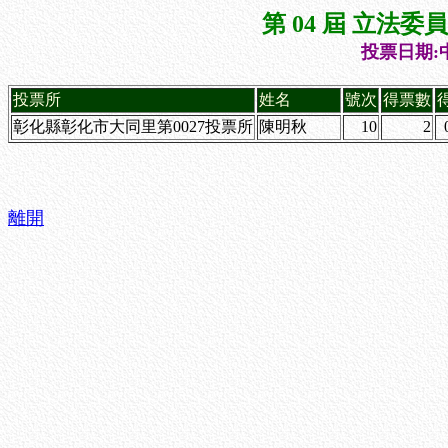
第 04 屆 立法
投票日期:中
投票所
姓名
號次
得票數
彰化縣彰化市大同里第0027投票所
陳明秋
10
2
離開