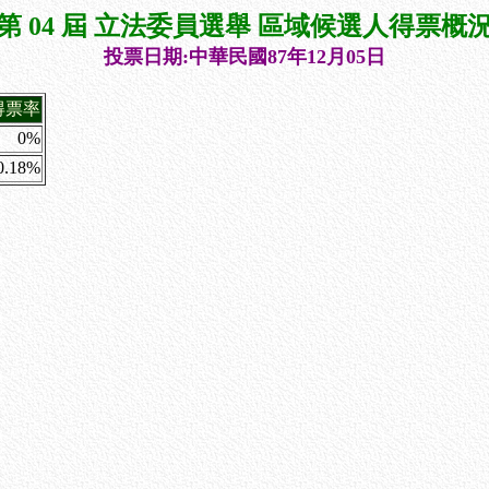
第 04 屆 立法委員選舉 區域候選人得票概
投票日期:中華民國87年12月05日
得票率
0%
0.18%