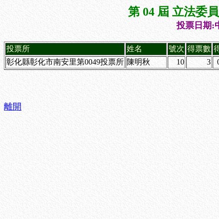
第 04 屆 立法
投票日期:中
投票所
姓名
號次
得票數
彰化縣彰化市南安里第0049投票所
陳明秋
10
3
離開