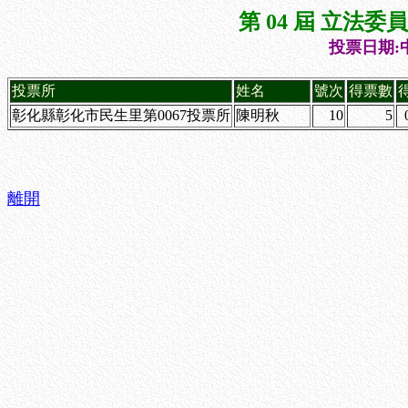
第 04 屆 立法
投票日期:中
投票所
姓名
號次
得票數
彰化縣彰化市民生里第0067投票所
陳明秋
10
5
離開