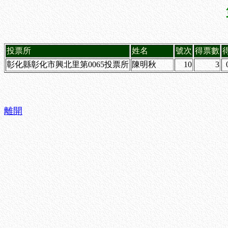
投票所
姓名
號次
得票數
彰化縣彰化市興北里第0065投票所
陳明秋
10
3
離開