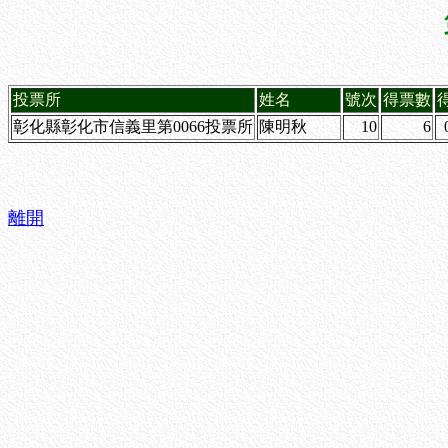
投票所
姓名
號次
得票數
彰化縣彰化市信義里第0066投票所
陳明秋
10
6
離開