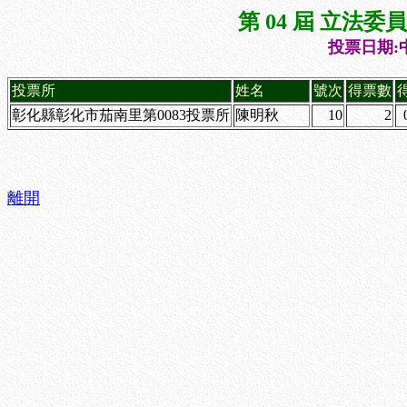
第 04 屆 立法
投票日期:中
投票所
姓名
號次
得票數
彰化縣彰化市茄南里第0083投票所
陳明秋
10
2
離開