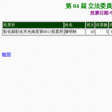
第 04 屆 立法
投票日期:中
投票所
姓名
號次
得票數
彰化縣彰化市光南里第0011投票所
陳明秋
10
5
離開