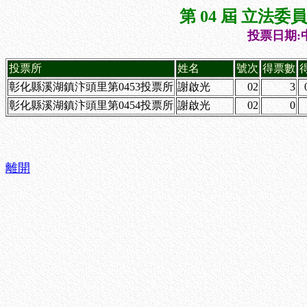
第 04 屆 立法
投票日期:中
投票所
姓名
號次
得票數
彰化縣溪湖鎮汴頭里第0453投票所
謝啟光
02
3
彰化縣溪湖鎮汴頭里第0454投票所
謝啟光
02
0
離開