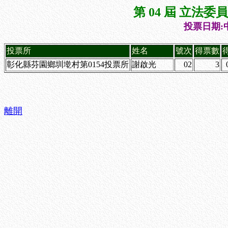
第 04 屆 立法
投票日期:中
投票所
姓名
號次
得票數
彰化縣芬園鄉圳墘村第0154投票所
謝啟光
02
3
離開