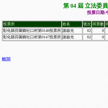
第 04 屆 立法
投票日期:中
投票所
姓名
號次
得票數
彰化縣芬園鄉社口村第0146投票所
謝啟光
02
0
彰化縣芬園鄉社口村第0147投票所
謝啟光
02
0
離開