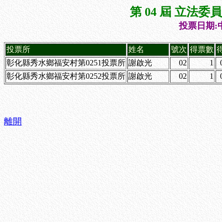
第 04 屆 立法
投票日期:中
投票所
姓名
號次
得票數
彰化縣秀水鄉福安村第0251投票所
謝啟光
02
1
彰化縣秀水鄉福安村第0252投票所
謝啟光
02
1
離開