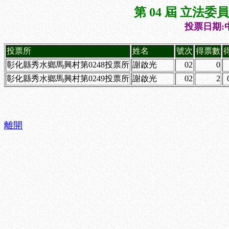
第 04 屆 立法
投票日期:中
投票所
姓名
號次
得票數
彰化縣秀水鄉馬興村第0248投票所
謝啟光
02
0
彰化縣秀水鄉馬興村第0249投票所
謝啟光
02
2
離開