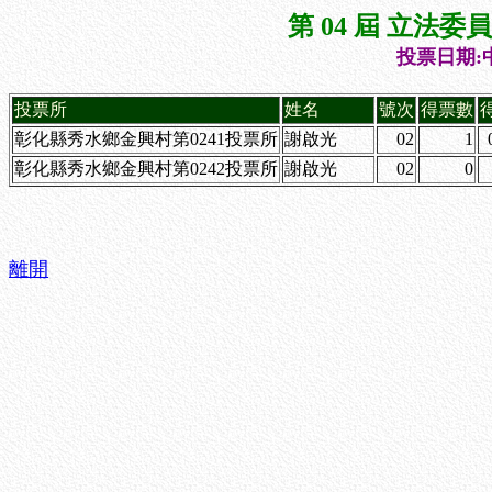
第 04 屆 立法
投票日期:中
投票所
姓名
號次
得票數
彰化縣秀水鄉金興村第0241投票所
謝啟光
02
1
彰化縣秀水鄉金興村第0242投票所
謝啟光
02
0
離開