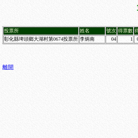
投票所
姓名
號次
得票數
彰化縣埤頭鄉大湖村第0674投票所
李炳南
04
1
離開