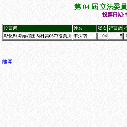
第 04 屆 立法
投票日期:中
投票所
姓名
號次
得票數
彰化縣埤頭鄉庄內村第0673投票所
李炳南
04
5
離開